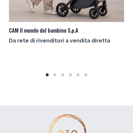
CAM Il mondo del bambino S.p.A
C
Da rete di rivenditori a vendita diretta
L