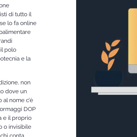
ione
 di tutto il
e lo fa online
roalimentare
grandi
il polo
otecnia e la
dizione, non
sto dove un
o al nome c’è
i formaggi DOP
 e il proprio
 o invisibile
 chi conta.