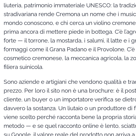
liuteria, patrimonio immateriale UNESCO: la tradiz
stradivariana rende Cremona un nome che i musicisti
mondo conoscono, e chi cerca un violino cremones
prima ancora di mettere piede in bottega. C’è l’ag
forte — il torrone, la mostarda, i salumi, il latte e i 
formaggi come il Grana Padano e il Provolone. C’è 
cosmetico cremonese, la meccanica agricola, la zo
filiera suinicola.
Sono aziende e artigiani che vendono qualità e tra
prezzo. Per loro il sito non è una brochure: è il po
cliente, un buyer o un importatore verifica se dietr
davvero la sostanza. Un liutaio o un produttore d
viene scelto perché racconta bene la propria storia
metodo — e se quel racconto online è lento, sciatto
su Google, il valore reale del prodotto non arriva a