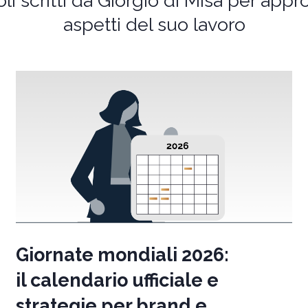
oli scritti da Giorgio di Misa per app
aspetti del suo lavoro
Giornate mondiali 2026:
il calendario ufficiale e
strategie per brand e