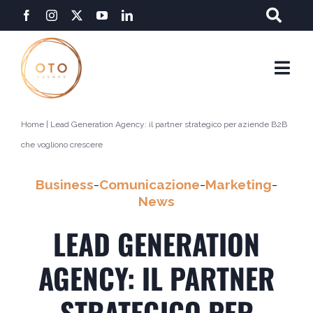
Salta
al
contenuto
Togg
Navi
Home
|
Lead Generation Agency: il partner strategico per aziende B2B
che vogliono crescere
Business
-
Comunicazione
-
Marketing
-
News
LEAD GENERATION
AGENCY: IL PARTNER
STRATEGICO PER