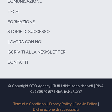
COMUNICAZIONE
TECH
FORMAZIONE
STORIE DI SUCCESSO
LAVORA CON NOI
ISCRIVITI ALLA NEWSLETTER
CONTATTI
© Copyright OTO Agency | Tutti i diritti sono riservati | P.IVA:
04286630167 | REA: BG-451097
Termini e Condizioni
|
Privacy Policy
|
Cookie Policy
|
Dichiarazione di accessibilità