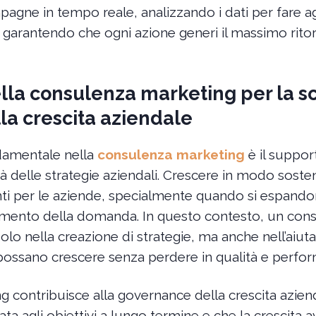
agne in tempo reale, analizzando i dati per fare a
, garantendo che ogni azione generi il massimo rito
lla consulenza marketing per la sca
a crescita aziendale
damentale nella
consulenza marketing
è il suppor
ità delle strategie aziendali. Crescere in modo sosten
nti per le aziende, specialmente quando si espandon
umento della domanda. In questo contesto, un cons
olo nella creazione di strategie, ma anche nell’aiut
 possano crescere senza perdere in qualità e perfo
 contribuisce alla governance della crescita azien
eata agli obiettivi a lungo termine e che la crescit