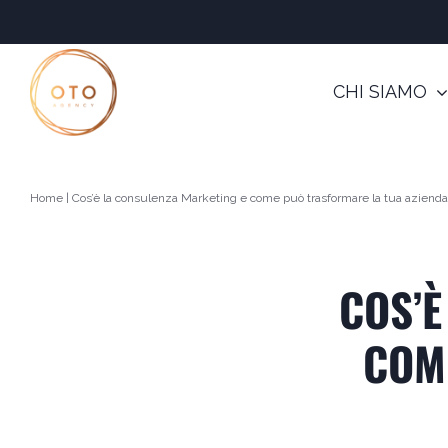
Salta
al
contenuto
CHI SIAMO
Home
|
Cos’è la consulenza Marketing e come può trasformare la tua azienda
COS’È
COM