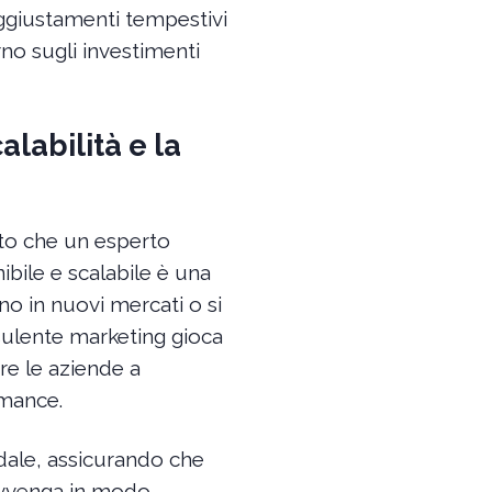
ggiustamenti tempestivi
rno sugli investimenti
labilità e la
to che un esperto
ibile e scalabile è una
o in nuovi mercati o si
ulente marketing gioca
are le aziende a
rmance.
dale, assicurando che
a avvenga in modo