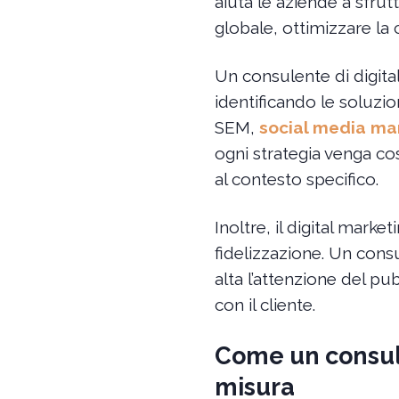
aiuta le aziende a sfrut
globale, ottimizzare la
Un consulente di digital
identificando le soluzion
SEM,
social media ma
ogni strategia venga cos
al contesto specifico.
Inoltre, il digital marke
fidelizzazione. Un cons
alta l’attenzione del p
con il cliente.
Come un consule
misura