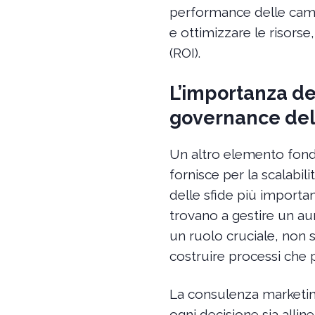
performance delle camp
e ottimizzare le risorse
(ROI).
L’importanza de
governance dell
Un altro elemento fon
fornisce per la scalabil
delle sfide più importa
trovano a gestire un a
un ruolo cruciale, non s
costruire processi che
La consulenza marketing
ogni decisione sia allin