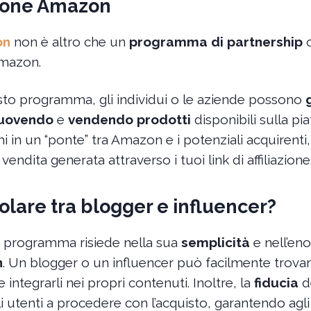
azione Amazon
on
non è altro che un
programma di partnership
o
mazon.
to programma, gli individui o le aziende possono
muovendo
e
vendendo prodotti
disponibili sulla p
ormi in un “ponte” tra Amazon e i potenziali acquire
endita generata attraverso i tuoi link di affiliazione
lare tra blogger e influencer?
to programma risiede nella sua
semplicità
e nell’e
n
. Un blogger o un influencer può facilmente trovare
 integrarli nei propri contenuti. Inoltre, la
fiducia
d
 utenti a procedere con l’acquisto, garantendo agli a