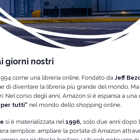
i giorni nostri
1994 come una libreria online. Fondato da
Jeff Bez
ne di diventare la libreria più grande del mondo. Ma 
bri. Nel corso degli anni, Amazon si è espansa a una 
 per tutti”
nel mondo dello shopping online.
ne
si è materializzata nel
1996,
solo due anni dopo la
era semplice: ampliare la portata di Amazon attrave
gramma era piuttosto basilare: i siti web potevano