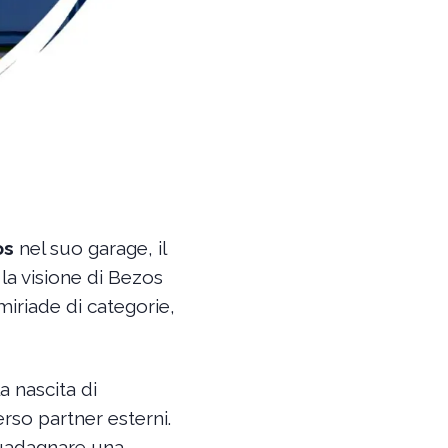
os
nel suo garage, il
la visione di Bezos
miriade di categorie,
 nascita di
rso partner esterni.
 guadagnare una