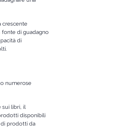
la crescente
a fonte di guadagno
apacità di
ti.
to numerose
ui libri, il
rodotti disponibili
 di prodotti da