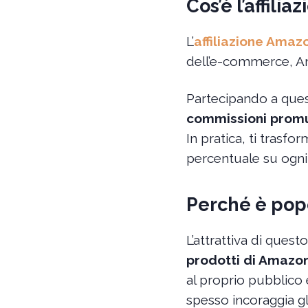
Cos’è l’affili
L’
affiliazione Amaz
dell’e-commerce, A
Partecipando a ques
commissioni pro
In pratica, ti trasf
percentuale su ogni v
Perché è popo
L’attrattiva di ques
prodotti di Amazo
al proprio pubblico e
spesso incoraggia gli