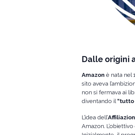
Dalle origini a
Amazon
è nata nel 
sito aveva l’ambizio
non si fermava ai li
diventando il
“tutto
L’idea dell’
Affiliazio
Amazon. L’obiettivo 
Inizialmente, il pro