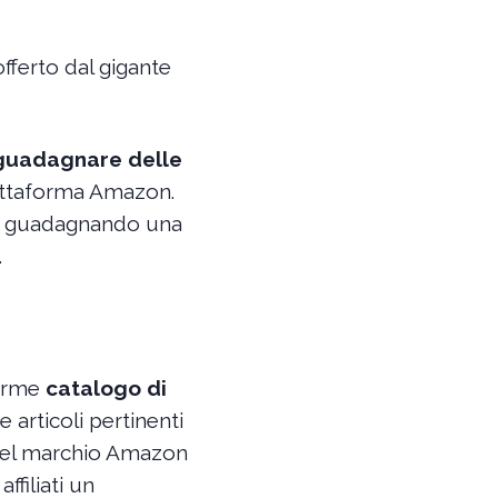
fferto dal gigante
guadagnare delle
iattaforma Amazon.
nti, guadagnando una
.
norme
catalogo di
 articoli pertinenti
el marchio Amazon
ffiliati un