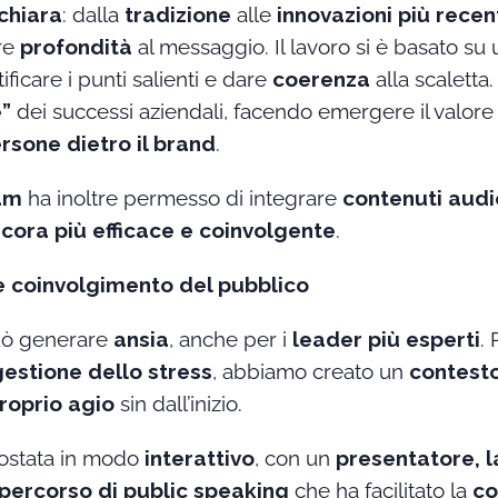
chiara
: dalla
tradizione
alle
innovazioni più recen
re
profondità
al messaggio. Il lavoro si è basato su
tificare i punti salienti e dare
coerenza
alla scaletta.
”
dei successi aziendali, facendo emergere il valore
rsone dietro il brand
.
eam
ha inoltre permesso di integrare
contenuti audio
cora più efficace e coinvolgente
.
 e coinvolgimento del pubblico
può generare
ansia
, anche per i
leader più esperti
.
gestione dello stress
, abbiamo creato un
contest
proprio agio
sin dall’inizio.
ostata in modo
interattivo
, con un
presentatore, 
l percorso di public speaking
che ha facilitato la
co