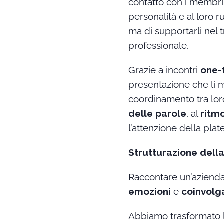
contatto con i membri
personalità e al loro r
ma di supportarli nel 
professionale.
Grazie a incontri
one-
presentazione che li m
coordinamento tra loro
delle parole
, al
ritm
l’attenzione della plat
Strutturazione dell
Raccontare un’azienda
emozioni
e
coinvolg
Abbiamo trasformato 