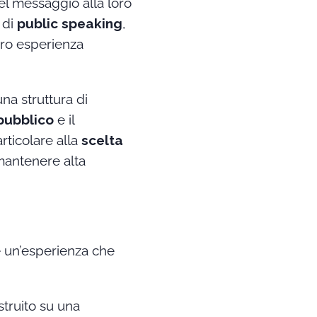
el messaggio alla loro
 di
public speaking
,
oro esperienza
a struttura di
 pubblico
e il
rticolare alla
scelta
antenere alta
e un’esperienza che
struito su una