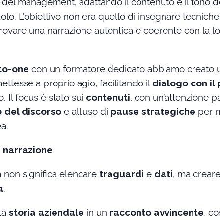
 del management, adattando il contenuto e il tono d
uolo. L’obiettivo non era quello di insegnare tecniche
trovare una narrazione autentica e coerente con la l
to-one
con un formatore dedicato abbiamo creato un
ettesse a proprio agio, facilitando il
dialogo con il
. Il focus è stato sui
contenuti
, con un’attenzione pa
o del discorso
e all’uso di
pause strategiche
per m
ea.
a narrazione
 non significa elencare
traguardi
e
dati
, ma crear
a
.
la
storia aziendale
in un
racconto avvincente
, co