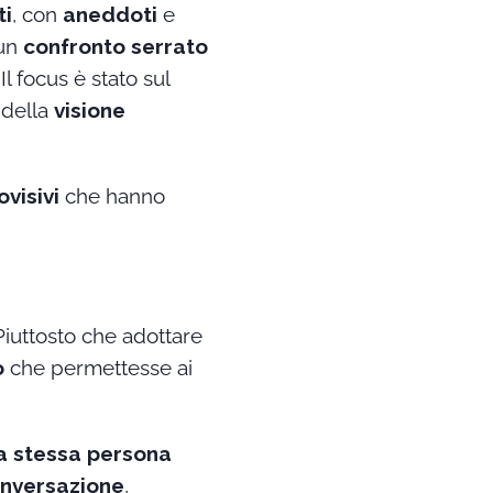
ti
, con
aneddoti
e
 un
confronto serrato
 Il focus è stato sul
 della
visione
visivi
che hanno
 Piuttosto che adottare
o
che permettesse ai
la stessa persona
nversazione
,