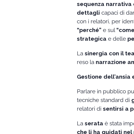
sequenza narrativa 
dettagli
capaci di da
con i relatori, per iden
“perché”
e sul
“come
strategica
e delle
pe
La
sinergia con il t
reso la
narrazione an
Gestione dell’ansia
Parlare in pubblico 
tecniche standard di
relatori di
sentirsi a 
La
serata
è stata imp
che li ha guidati ne