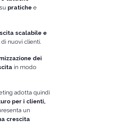
 su
pratiche
e
scita scalabile e
i nuovi clienti.
imizzazione dei
scita
in modo
keting adotta quindi
ro per i clienti,
presenta un
na crescita