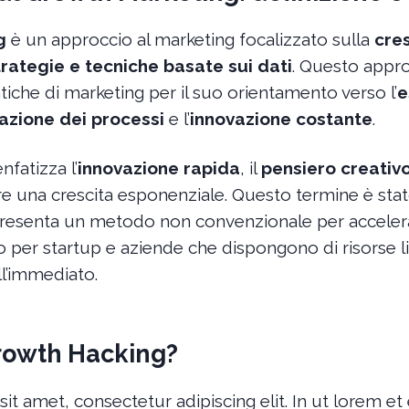
g
è un approccio al marketing focalizzato sulla
cre
trategie e tecniche basate sui dati
. Questo appro
atiche di marketing per il suo orientamento verso l’
e
azione dei processi
e l’
innovazione costante
.
nfatizza l’
innovazione rapida
, il
pensiero creativ
e una crescita esponenziale. Questo termine è sta
resenta un metodo non convenzionale per accelerar
 per startup e aziende che dispongono di risorse l
ll’immediato.
Growth Hacking?
it amet, consectetur adipiscing elit. In ut lorem 