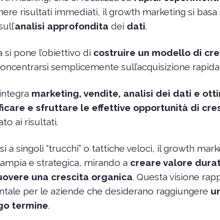
ere risultati immediati, il growth marketing si basa
sull’
analisi approfondita
dei
dati
.
si pone l’obiettivo di
costruire un modello di cre
concentrarsi semplicemente sull’acquisizione rapida d
 integra
marketing, vendite, analisi dei dati e ott
ficare e sfruttare le effettive opportunità di cre
o ai risultati.
si a singoli “trucchi” o tattiche veloci, il growth mar
 ampia e strategica, mirando a
creare valore duratu
muovere una crescita organica
. Questa visione rap
tale per le aziende che desiderano raggiungere
u
ngo termine
.