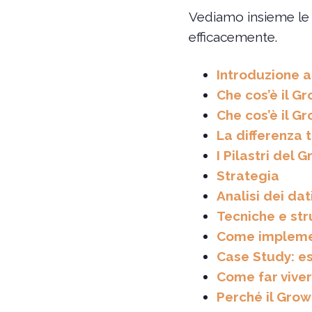
Vediamo insieme le d
efficacemente.
Introduzione a
Che cos’è il G
Che cos’è il G
La differenza
I Pilastri del 
Strategia
Analisi dei dat
Tecniche e st
Come implemen
Case Study: e
Come far vive
Perché il Grow