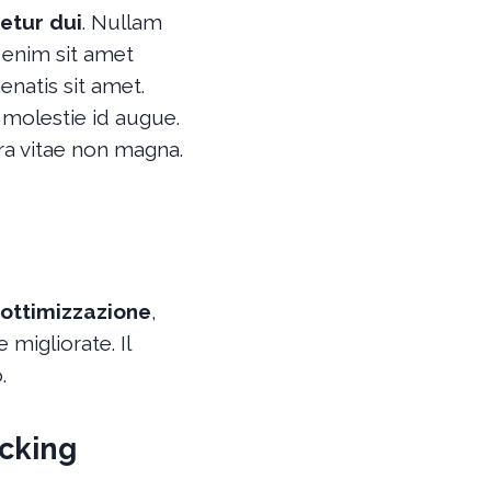
etur dui
. Nullam
s enim sit amet
natis sit amet.
molestie id augue.
rra vitae non magna.
ottimizzazione
,
migliorate. Il
.
acking