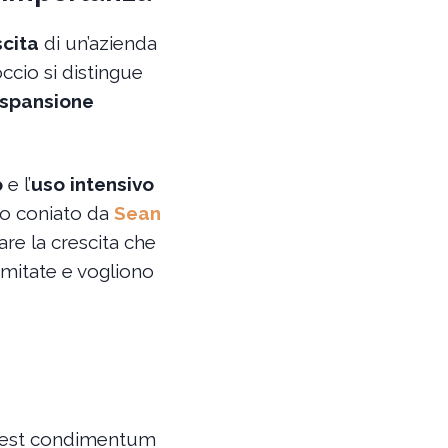
scita
di un’azienda
ccio si distingue
spansione
o
e l’
uso intensivo
to coniato da
Sean
e la crescita che
imitate e vogliono
et est condimentum