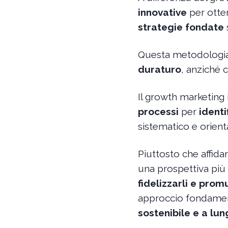
innovative
per otten
strategie fondate
Questa metodologia 
duraturo
, anziché 
Il growth marketing
processi
per
identi
sistematico e orientat
Piuttosto che affidar
una prospettiva più
fidelizzarli e pro
approccio fondamen
sostenibile e a lu