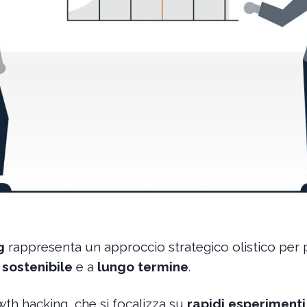
g
rappresenta un approccio strategico olistico pe
 sostenibile
e a
lungo termine
.
wth hacking, che si focalizza su
rapidi esperimenti