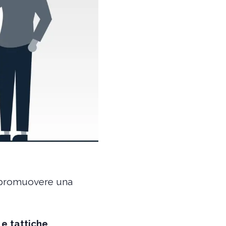
r promuovere una
 e tattiche