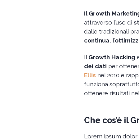
Il Growth Marketin
attraverso l’uso di
s
dalle tradizionali pr
continua
, l’
ottimizz
Il
Growth Hacking
e
dei dati
per ottener
Ellis
nel 2010 e rapp
funziona soprattutto
ottenere risultati ne
Che cos’è il 
Lorem ipsum dolor s