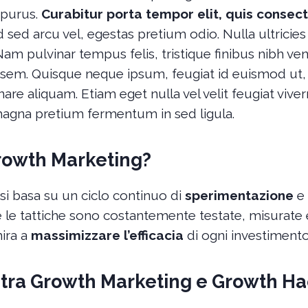
t purus.
Curabitur porta tempor elit, quis consect
 sed arcu vel, egestas pretium odio. Nulla ultricie
 pulvinar tempus felis, tristique finibus nibh vene
sem. Quisque neque ipsum, feugiat id euismod ut, 
are aliquam. Etiam eget nulla vel velit feugiat vive
magna pretium fermentum in sed ligula.
Growth Marketing?
si basa su un ciclo continuo di
sperimentazione
e
e tattiche sono costantemente testate, misurate e 
ira a
massimizzare l’efficacia
di ogni investimento
 tra Growth Marketing e Growth H