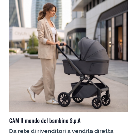
CAM Il mondo del bambino S.p.A
C
Da rete di rivenditori a vendita diretta
L