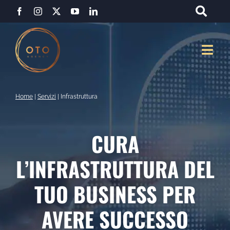
Salta
al
contenuto
Togg
Navi
Home
|
Servizi
|
Infrastruttura
CURA
L’INFRASTRUTTURA DEL
TUO BUSINESS PER
AVERE SUCCESSO