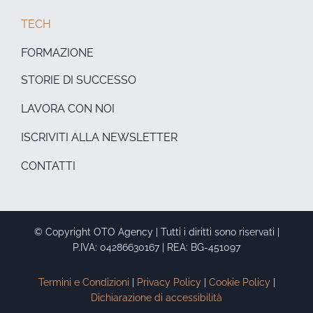
TECH
FORMAZIONE
STORIE DI SUCCESSO
LAVORA CON NOI
ISCRIVITI ALLA NEWSLETTER
CONTATTI
© Copyright OTO Agency | Tutti i diritti sono riservati |
P.IVA: 04286630167 | REA: BG-451097
Termini e Condizioni
|
Privacy Policy
|
Cookie Policy
|
Dichiarazione di accessibilità