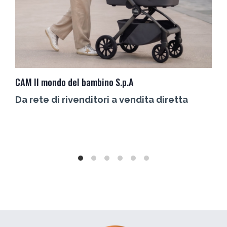
CAM Il mondo del bambino S.p.A
C
Da rete di rivenditori a vendita diretta
L