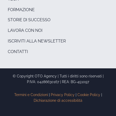
FORMAZIONE
STORIE DI SUCCESSO
LAVORA CON NOI
ISCRIVITI ALLA NEWSLETTER
CONTATTI
© Copyright OTO Agency | Tutti i diritti sono riservati |
P.IVA: 04286630167 | REA: BG-451097
Termini e Condizioni
|
Privacy Policy
|
Cookie Policy
|
Dichiarazione di accessibilità