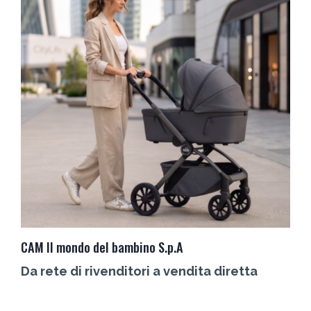
CAM Il mondo del bambino S.p.A
C
Da rete di rivenditori a vendita diretta
L