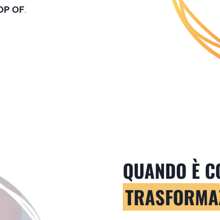
OP OF
.
QUANDO È C
TRASFORMA