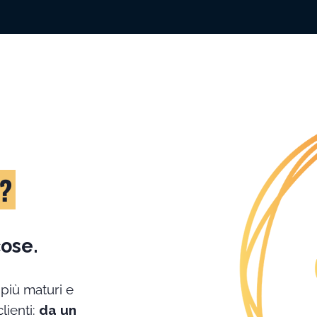
?
ose.
 più maturi e
lienti:
da un