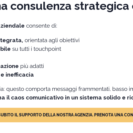
na consulenza strategica
aziendale
consente di:
ntegrata,
orientata agli obiettivi
ibile
su tutti i touchpoint
icazione
più adatti
e inefficacia
a: questo comporta messaggi frammentati, basso imp
a il caos comunicativo in un sistema solido e ri
SUBITO IL SUPPORTO DELLA NOSTRA AGENZIA. PRENOTA UNA C