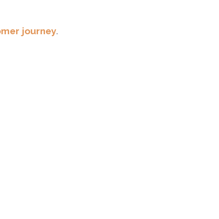
omer journey
.