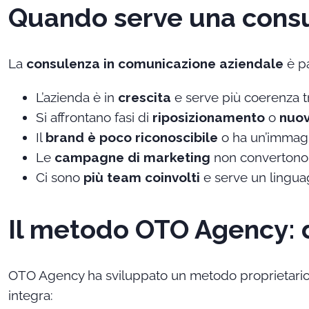
Quando serve una cons
La
consulenza in comunicazione aziendale
è pa
L’azienda è in
crescita
e serve più coerenza t
Si affrontano fasi di
riposizionamento
o
nuov
Il
brand è poco riconoscibile
o ha un’immag
Le
campagne di marketing
non convertono
Ci sono
più team coinvolti
e serve un linguag
Il metodo OTO Agency: d
OTO Agency ha sviluppato un metodo proprietari
integra: