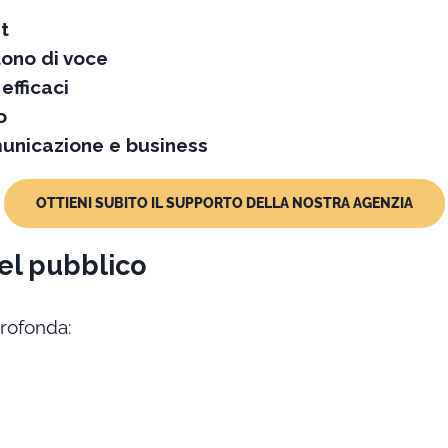
t
tono di voce
efficaci
o
municazione e business
OTTIENI SUBITO IL SUPPORTO DELLA NOSTRA AGENZIA
del pubblico
profonda: