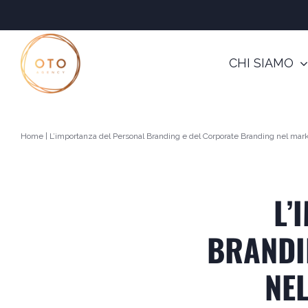
Salta
al
contenuto
CHI SIAMO
Home
|
L’importanza del Personal Branding e del Corporate Branding nel mark
L’
BRANDI
NE