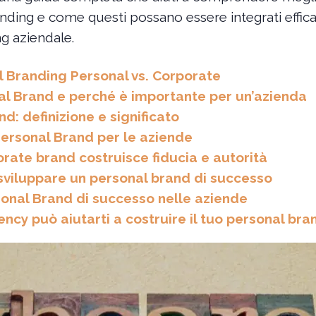
randing e come questi possano essere integrati effi
ng aziendale.
l Branding Personal vs. Corporate
nal Brand e perché è importante per un’azienda
d: definizione e significato
ersonal Brand per le aziende
ate brand costruisce fiducia e autorità
sviluppare un personal brand di successo
onal Brand di successo nelle aziende
y può aiutarti a costruire il tuo personal bra