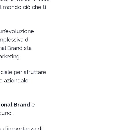
al mondo ciò che ti
un’evoluzione
mplessiva di
nal Brand sta
rketing.
iale per sfruttare
ne aziendale
sonal Brand
e
scuno.
o l’importanza di