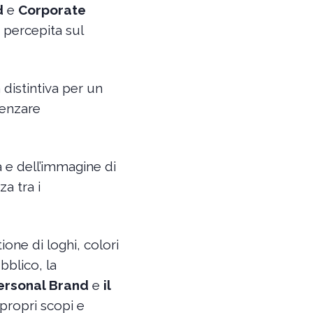
d
e
Corporate
 percepita sul
 distintiva per un
uenzare
à e dell’immagine di
a tra i
one di loghi, colori
blico, la
Personal Brand
e
il
propri scopi e