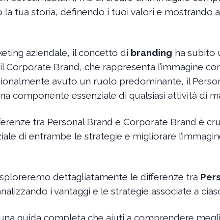
o la tua storia, definendo i tuoi valori e mostrando 
ting aziendale, il concetto di
branding
ha subito 
e il Corporate Brand, che rappresenta l’immagine co
izionalmente avuto un ruolo predominante, il Perso
componente essenziale di qualsiasi attività di ma
erenze tra Personal Brand e Corporate Brand è cruc
iale di entrambe le strategie e migliorare l’immagi
esploreremo dettagliatamente le differenze tra
Per
analizzando i vantaggi e le strategie associate a cia
e una guida completa che aiuti a comprendere megli