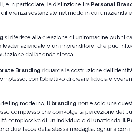
 e in particolare, la distinzione tra
Personal Bran
differenza sostanziale nel modo in cui un’azienda è
ng
si riferisce alla creazione di un’immagine pubblica
n leader aziendale o un imprenditore, che può infl
utazione dell’azienda stessa.
porate Branding
riguarda la costruzione dell’identit
omplesso, con l’obiettivo di creare fiducia e coerenz
arketing moderno,
il branding
non è solo una questi
esso complesso che coinvolge la percezione del pub
tità complessiva di un individuo o di un’azienda.
Il 
no due facce della stessa medaglia, ognuna con i 