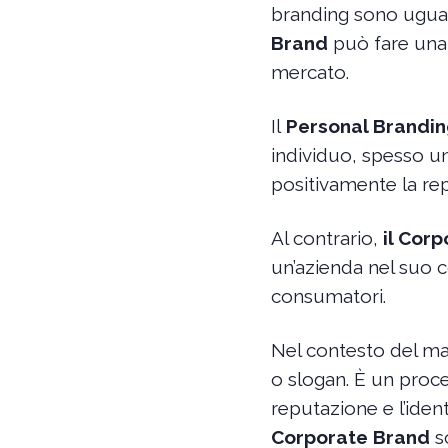
branding sono uguali,
Brand
può fare una 
mercato.
Il
Personal Brandi
individuo, spesso u
positivamente la rep
Al contrario,
il Cor
un’azienda nel suo c
consumatori.
Nel contesto del m
o slogan. È un proc
reputazione e l’iden
Corporate Brand
so