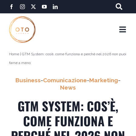
Salta
al
contenuto
Togg
Navi
Home
|
GTM System: cos’è, come funziona e perché nel 2026 non puoi
farne a meno
Business
-
Comunicazione
-
Marketing
-
News
GTM SYSTEM: COS’È,
COME FUNZIONA E
PERCHÉ NEL 2026 NON