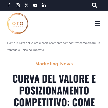
Salta
al
contenuto
Togg
Navi
Home
|
Curva del valore e posizionamento competitivo: come creare un
vantaggio unico nel mercato
Marketing
-
News
CURVA DEL VALORE E
POSIZIONAMENTO
COMPETITIVO: COME