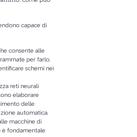
a rendono capace di
che consente alle
grammate per farlo.
dentificare schemi nei
za reti neurali
ossono elaborare
cimento delle
uzione automatica.
lle macchine di
o è fondamentale