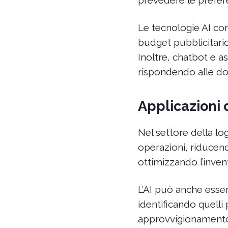
Le tecnologie AI com
budget pubblicitario,
Inoltre, chatbot e ass
rispondendo alle do
Applicazioni d
Nel settore della log
operazioni, riducen
ottimizzando l’invent
L’AI può anche esser
identificando quelli 
approvvigionamento