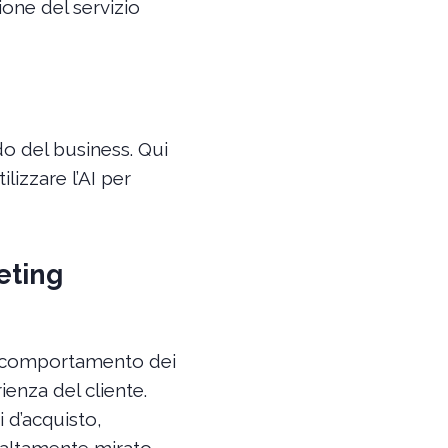
ione del servizio
do del business. Qui
lizzare l’AI per
eting
l comportamento dei
enza del cliente.
i d’acquisto,
 altamente mirato.