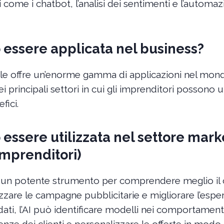
 come i chatbot, l’analisi dei sentimenti e l’automaz
 essere applicata nel business?
iciale offre un’enorme gamma di applicazioni nel mon
 principali settori in cui gli imprenditori possono uti
fici.
 essere utilizzata nel settore mark
imprenditori)
 è un potente strumento per comprendere meglio i
zare le campagne pubblicitarie e migliorare l’esperi
i dati, l’AI può identificare modelli nei comportament
nze dei clienti e personalizzare le offerte in modo