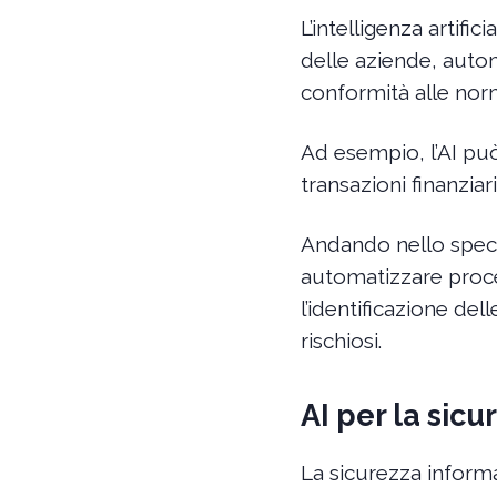
L’intelligenza artific
delle aziende, auto
conformità alle nor
Ad esempio, l’AI può
transazioni finanzia
Andando nello specifi
automatizzare proce
l’identificazione del
rischiosi.
AI per la sic
La sicurezza informat