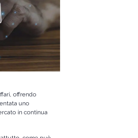
ffari, offrendo
iventata uno
rcato in continua
prattutto, come può