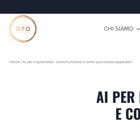
Salta
al
contenuto
CHI SIAMO
Home
|
AI per imprenditori: come funziona e come può essere applicata?
AI PER
E C