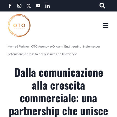
Salta
al
contenuto
Togg
Navi
Home
|
Partner
|
OTO Agency e Origami Engineering: insieme per
potenziare la crescita del business delle aziende
Dalla comunicazione
alla crescita
commerciale: una
partnership che unisce