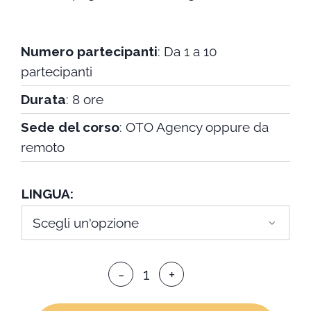
Numero partecipanti
: Da 1 a 10
partecipanti
Durata
: 8 ore
Sede del corso
: OTO Agency oppure da
remoto
LINGUA

Linkedin
advanced