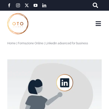
Salta
al
contenuto
Togg
Navi
Home
|
Formazione Online
|
Linkedin advanced for business