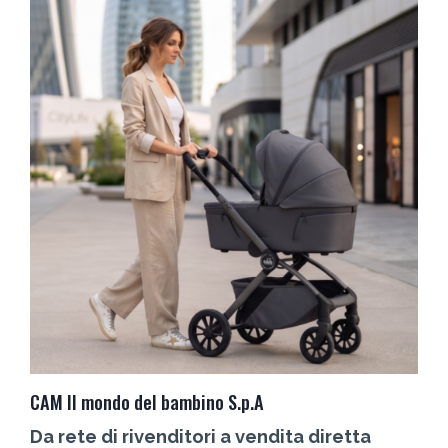
CAM Il mondo del bambino S.p.A
C
Da rete di rivenditori a vendita diretta
L