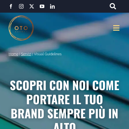
Salta
al
contenuto
Togg
Navi
Home
|
Servizi
|
Visual Guidelines
SCOPRI CON NOI COME
PORTARE IL TUO
BRAND SEMPRE PIÙ IN
ALTO