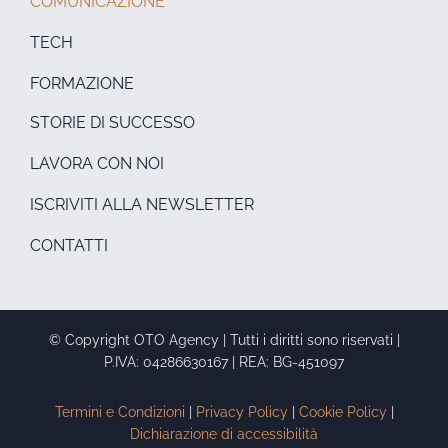
COMUNICAZIONE
TECH
FORMAZIONE
STORIE DI SUCCESSO
LAVORA CON NOI
ISCRIVITI ALLA NEWSLETTER
CONTATTI
© Copyright OTO Agency | Tutti i diritti sono riservati |
P.IVA: 04286630167 | REA: BG-451097
Termini e Condizioni
|
Privacy Policy
|
Cookie Policy
|
Dichiarazione di accessibilità