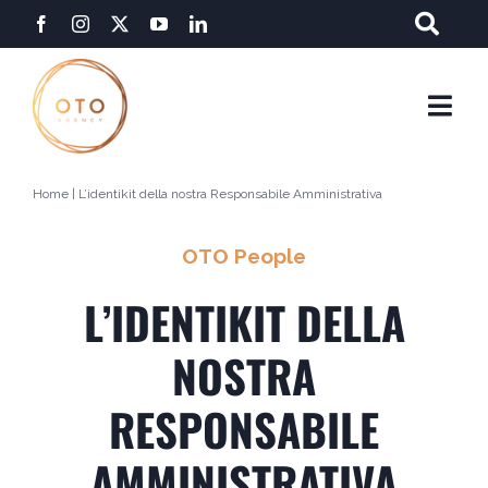
Salta
al
contenuto
Togg
Navi
Home
|
L’identikit della nostra Responsabile Amministrativa
OTO People
L’IDENTIKIT DELLA
NOSTRA
RESPONSABILE
AMMINISTRATIVA