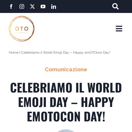
Salta
al
contenuto
Togg
Navi
Home
|
Celebriamo il World Emoji Day – Happy emOTOcon Day!
Comunicazione
CELEBRIAMO IL WORLD
EMOJI DAY – HAPPY
EMOTOCON DAY!