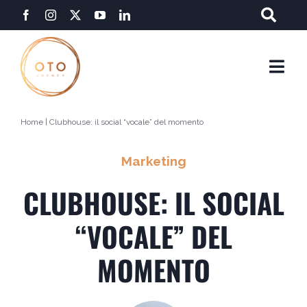
Salta
al
contenuto
Togg
Navi
Home
|
Clubhouse: il social “vocale” del momento
Marketing
CLUBHOUSE: IL SOCIAL
“VOCALE” DEL
MOMENTO