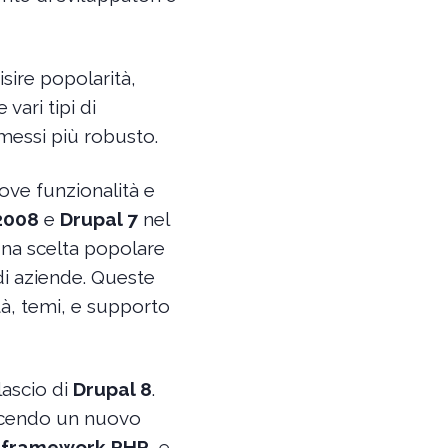
isire popolarità,
vari tipi di
messi più robusto.
ove funzionalità e
2008
e
Drupal 7
nel
una scelta popolare
ndi aziende. Queste
ità, temi, e supporto
lascio di
Drupal 8
.
ducendo un nuovo
e
framework PHP
, e