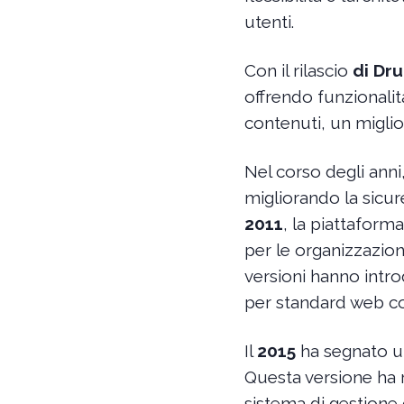
utenti.
Con il rilascio
di Dru
offrendo funzionalità
contenuti, un miglio
Nel corso degli anni
migliorando la sicure
2011
, la piattafor
per le organizzazioni
versioni hanno introd
per standard web 
Il
2015
ha segnato un
Questa versione ha
sistema di gestione 