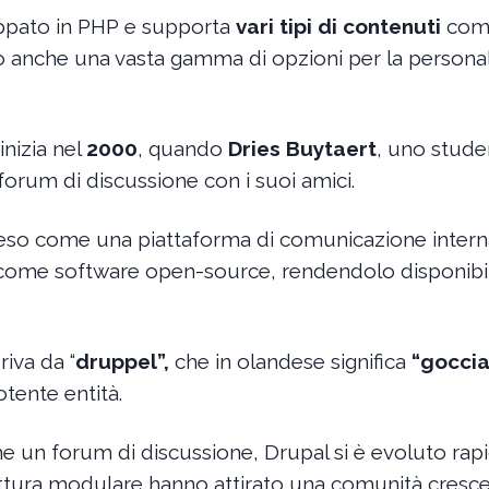
uppato in PHP e supporta
vari tipi di contenuti
come
o anche una vasta gamma di opzioni per la personal
inizia nel
2000
, quando
Dries Buytaert
, uno stude
orum di discussione con i suoi amici.
nteso come una piattaforma di comunicazione inter
lo come software open-source, rendendolo disponibil
iva da “
druppel”,
che in olandese significa
“goccia
tente entità.
me un forum di discussione, Drupal si è evoluto ra
hitettura modulare hanno attirato una comunità cresce