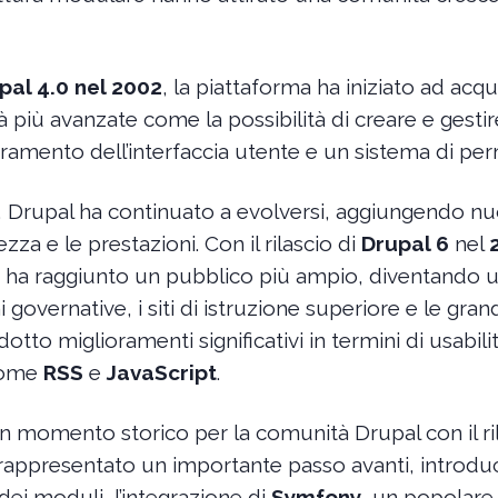
pal 4.0 nel 2002
, la piattaforma ha iniziato ad acqu
 più avanzate come la possibilità di creare e gestire 
ramento dell’interfaccia utente e un sistema di per
, Drupal ha continuato a evolversi, aggiungendo nu
zza e le prestazioni. Con il rilascio di
Drupal 6
nel
ma ha raggiunto un pubblico più ampio, diventando 
 governative, i siti di istruzione superiore e le gra
otto miglioramenti significativi in termini di usabil
come
RSS
e
JavaScript
.
 momento storico per la comunità Drupal con il ri
 rappresentato un importante passo avanti, intro
dei moduli, l’integrazione di
Symfony
, un popolar