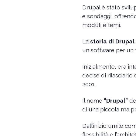
Drupal è stato svil
e sondaggi, offrend
moduli e temi.
La
storia di Drupal
un software per un f
Inizialmente, era i
decise di rilasciar
2001.
Il nome
“Drupal”
der
di una piccola ma po
Dall’inizio umile co
flessibilità e l’arc