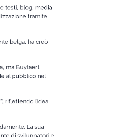
 testi, blog, media
izzazione tramite
nte belga, ha creò
na, ma Buytaert
e al pubblico nel
”,
riflettendo l’idea
pidamente. La sua
nte di sviluppatori e